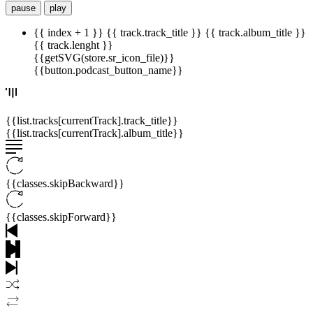
pause
play
{{ index + 1 }}
{{ track.track_title }}
{{ track.album_title }}
{{ track.lenght }}
{{getSVG(store.sr_icon_file)}}
{{button.podcast_button_name}}
{{list.tracks[currentTrack].track_title}}
{{list.tracks[currentTrack].album_title}}
{{classes.skipBackward}}
{{classes.skipForward}}