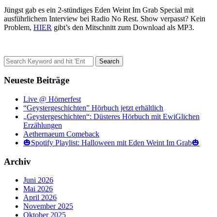
Jüngst gab es ein 2-stündiges Eden Weint Im Grab Special mit
ausführlichem Interview bei Radio No Rest. Show verpasst? Kein
Problem,
HIER
gibt’s den Mitschnitt zum Download als MP3.
Search
for:
Neueste Beiträge
Live @ Hörnerfest
“Geystergeschichten” Hörbuch jetzt erhältlich
„Geystergeschichten“: Düsteres Hörbuch mit EwiGlichen
Erzählungen
Aethernaeum Comeback
🎃Spotify Playlist: Halloween mit Eden Weint Im Grab🎃
Archiv
Juni 2026
Mai 2026
April 2026
November 2025
Oktober 2025