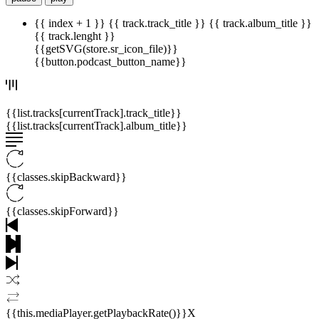
{{ index + 1 }}
{{ track.track_title }}
{{ track.album_title }}
{{ track.lenght }}
{{getSVG(store.sr_icon_file)}}
{{button.podcast_button_name}}
{{list.tracks[currentTrack].track_title}}
{{list.tracks[currentTrack].album_title}}
{{classes.skipBackward}}
{{classes.skipForward}}
{{this.mediaPlayer.getPlaybackRate()}}X