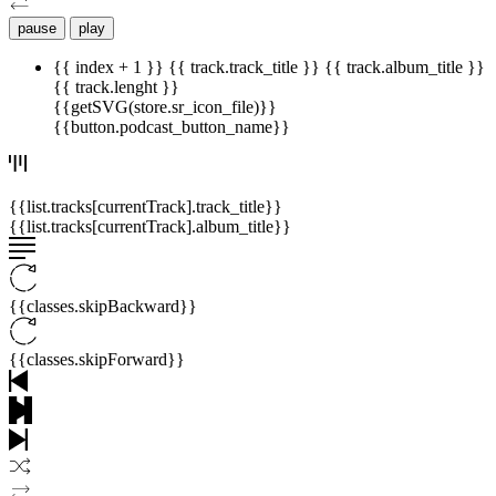
pause
play
{{ index + 1 }}
{{ track.track_title }}
{{ track.album_title }}
{{ track.lenght }}
{{getSVG(store.sr_icon_file)}}
{{button.podcast_button_name}}
{{list.tracks[currentTrack].track_title}}
{{list.tracks[currentTrack].album_title}}
{{classes.skipBackward}}
{{classes.skipForward}}