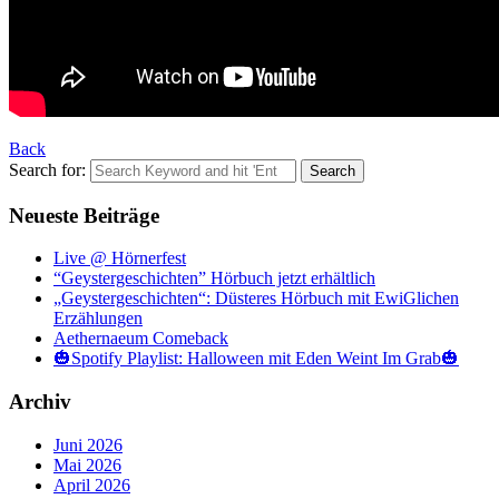
Back
Search for:
Neueste Beiträge
Live @ Hörnerfest
“Geystergeschichten” Hörbuch jetzt erhältlich
„Geystergeschichten“: Düsteres Hörbuch mit EwiGlichen
Erzählungen
Aethernaeum Comeback
🎃Spotify Playlist: Halloween mit Eden Weint Im Grab🎃
Archiv
Juni 2026
Mai 2026
April 2026