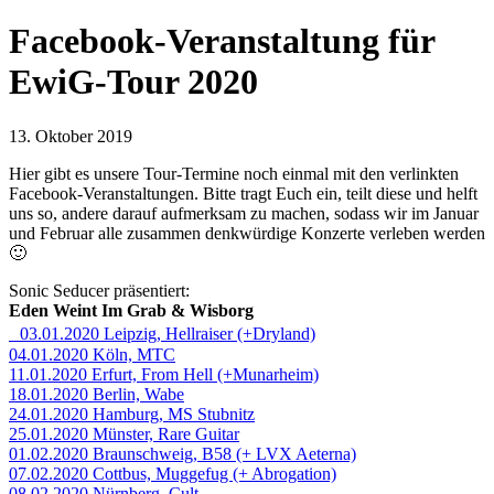
Facebook-Veranstaltung für
EwiG-Tour 2020
13. Oktober 2019
Hier gibt es unsere Tour-Termine noch einmal mit den verlinkten
Facebook-Veranstaltungen. Bitte tragt Euch ein, teilt diese und helft
uns so, andere darauf aufmerksam zu machen, sodass wir im Januar
und Februar alle zusammen denkwürdige Konzerte verleben werden
🙂
Sonic Seducer präsentiert:
Eden Weint Im Grab & Wisborg
03.01.2020 Leipzig, Hellraiser (+Dryland)
04.01.2020 Köln, MTC
11.01.2020 Erfurt, From Hell (+Munarheim)
18.01.2020 Berlin, Wabe
24.01.2020 Hamburg, MS Stubnitz
25.01.2020 Münster, Rare Guitar
01.02.2020 Braunschweig, B58 (+ LVX Aeterna)
07.02.2020 Cottbus, Muggefug (+ Abrogation)
08.02.2020 Nürnberg, Cult