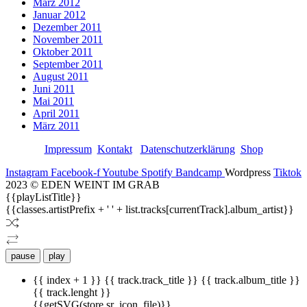
März 2012
Januar 2012
Dezember 2011
November 2011
Oktober 2011
September 2011
August 2011
Juni 2011
Mai 2011
April 2011
März 2011
Impressum
Kontakt
Datenschutzerklärung
Shop
Instagram
Facebook-f
Youtube
Spotify
Bandcamp
Wordpress
Tiktok
2023 © EDEN WEINT IM GRAB
{{playListTitle}}
{{classes.artistPrefix + ' ' + list.tracks[currentTrack].album_artist}}
pause
play
{{ index + 1 }}
{{ track.track_title }}
{{ track.album_title }}
{{ track.lenght }}
{{getSVG(store.sr_icon_file)}}