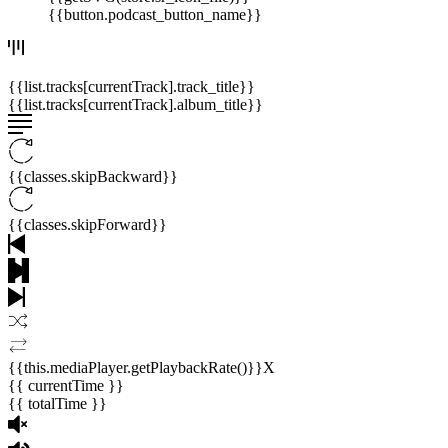
{{button.podcast_button_name}}
{{list.tracks[currentTrack].track_title}}
{{list.tracks[currentTrack].album_title}}
{{classes.skipBackward}}
{{classes.skipForward}}
{{this.mediaPlayer.getPlaybackRate()}}X
{{ currentTime }}
{{ totalTime }}