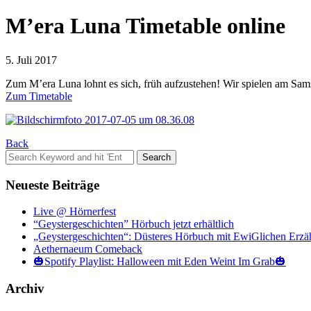
M’era Luna Timetable online
5. Juli 2017
Zum M’era Luna lohnt es sich, früh aufzustehen! Wir spielen am Sams
Zum Timetable
Back
Search
for:
Neueste Beiträge
Live @ Hörnerfest
“Geystergeschichten” Hörbuch jetzt erhältlich
„Geystergeschichten“: Düsteres Hörbuch mit EwiGlichen Erzä
Aethernaeum Comeback
🎃Spotify Playlist: Halloween mit Eden Weint Im Grab🎃
Archiv