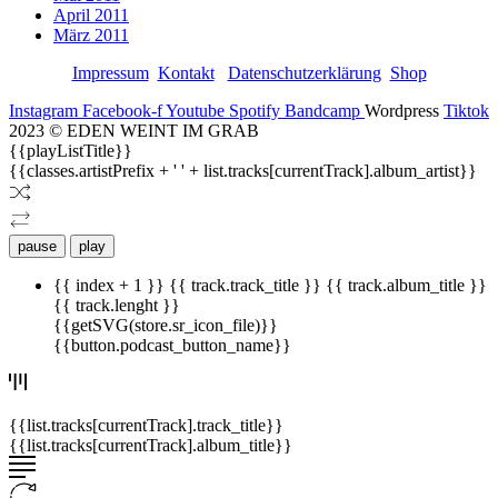
April 2011
März 2011
Impressum
Kontakt
Datenschutzerklärung
Shop
Instagram
Facebook-f
Youtube
Spotify
Bandcamp
Wordpress
Tiktok
2023 © EDEN WEINT IM GRAB
{{playListTitle}}
{{classes.artistPrefix + ' ' + list.tracks[currentTrack].album_artist}}
pause
play
{{ index + 1 }}
{{ track.track_title }}
{{ track.album_title }}
{{ track.lenght }}
{{getSVG(store.sr_icon_file)}}
{{button.podcast_button_name}}
{{list.tracks[currentTrack].track_title}}
{{list.tracks[currentTrack].album_title}}